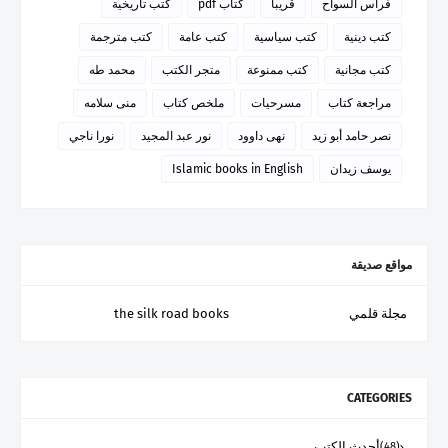
فراس السواح
قريبا
كتاب pdf
كتب تاريخية
كتب دينية
كتب سياسية
كتب عامة
كتب مترجمة
كتب مجانية
كتب ممنوعة
متجر الكتب
محمد طه
مراجعة كتاب
مسرحيات
ملخص كتاب
منى سلامه
نصر حامد أبو زيد
نهى داوود
نور عبد المجيد
نورا ناجي
يوسف زيدان
Islamic books in English
مواقع صديقة
مجلة قلمي
the silk road books
CATEGORIES
أحدث الكتب
(48)