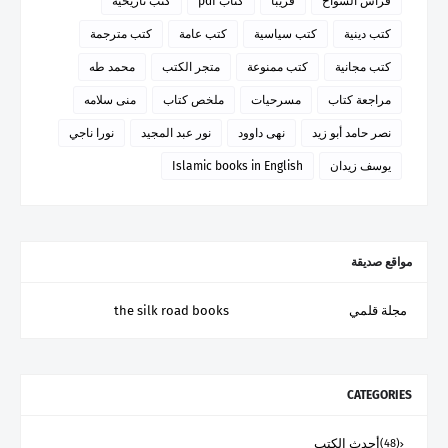
فراس السواح
قريبا
كتاب pdf
كتب تاريخية
كتب دينية
كتب سياسية
كتب عامة
كتب مترجمة
كتب مجانية
كتب ممنوعة
متجر الكتب
محمد طه
مراجعة كتاب
مسرحيات
ملخص كتاب
منى سلامه
نصر حامد أبو زيد
نهى داوود
نور عبد المجيد
نورا ناجي
يوسف زيدان
Islamic books in English
مواقع صديقة
مجلة قلمي
the silk road books
CATEGORIES
أحدث الكتب
(48)