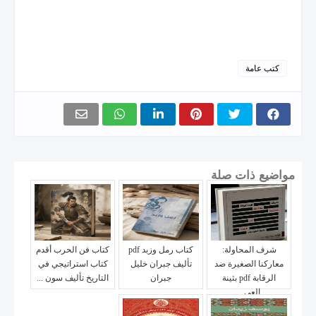
كتب عامة
مواضيع ذات صلة
شرف المحاولة:
كتاب رمل وزبد pdf
كتاب فن الحرب أقدم
معاركنا الصغيرة ضد
تأليف جبران خليل
كتاب استراتيجي في
الرقابة pdf بثينة
جبران
التاريخ تأليف سون ...
العي...