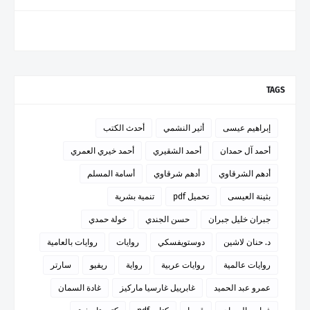
TAGS
إبراهيم عيسى
أثير النشمي
أحدث الكتب
أحمد آل حمدان
أحمد الشقيري
أحمد خيري العمري
أدهم الشرقاوي
أدهم شرقاوي
أسامة المسلم
بثينة العيسى
تحميل pdf
تنمية بشرية
جبران خليل جبران
حسن الجندي
خولة حمدي
د. حنان لاشين
دوستويفسكي
روايات
روايات بالعامية
روايات عالمية
روايات عربية
رواية
ريفيو
سارتر
عمرو عبد الحميد
غابرييل غارسيا ماركيز
غادة السمان