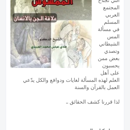
التي تجتاح
المجتمع
العربي
المسلم
في مسألة
المس
الشيطاني
وتصدي
بعض ممن
يحسبون
على أهل
العلم لهذه المسألة لغايات ودوافع والكل يدّعي
العمل بالقرآن والسنة
لذا قررنا كشف الحقائق ..