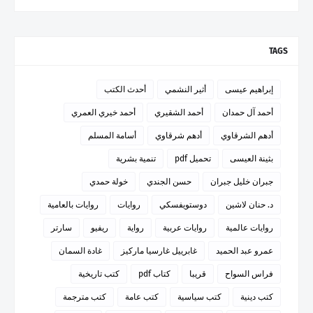
TAGS
إبراهيم عيسى
أثير النشمي
أحدث الكتب
أحمد آل حمدان
أحمد الشقيري
أحمد خيري العمري
أدهم الشرقاوي
أدهم شرقاوي
أسامة المسلم
بثينة العيسى
تحميل pdf
تنمية بشرية
جبران خليل جبران
حسن الجندي
خولة حمدي
د. حنان لاشين
دوستويفسكي
روايات
روايات بالعامية
روايات عالمية
روايات عربية
رواية
ريفيو
سارتر
عمرو عبد الحميد
غابرييل غارسيا ماركيز
غادة السمان
فراس السواح
قريبا
كتاب pdf
كتب تاريخية
كتب دينية
كتب سياسية
كتب عامة
كتب مترجمة