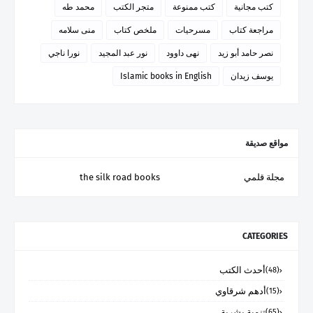
كتب مجانية
كتب ممنوعة
متجر الكتب
محمد طه
مراجعة كتاب
مسرحيات
ملخص كتاب
منى سلامه
نصر حامد أبو زيد
نهى داوود
نور عبد المجيد
نورا ناجي
يوسف زيدان
Islamic books in English
مواقع صديقة
مجلة قلمي
the silk road books
CATEGORIES
أحدث الكتب
(48)
أدهم شرقاوي
(15)
تنمية بشرية
(65)