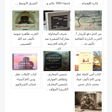
إثارة للإهتمام ...
إختفاء 3000 عالم و...
الشرق الاوسط , ...
من الذي دفع للزمار ؟,
شرف المحاولة:
العرب ظاهرة صوتية
الحرب الباردة الثقافية
معاركنا الصغيرة ضد
تأليف عبد الله
. تأليف ف ...
الرقابة pdf بثينة
القصيمي
العي...
كتاب أمي كاملة عقل
شمس المعارف
كتاب كاملات عقل
ودين pdf تأليف عماد
ولطائف العوارف
ودين pdf أسماء
محمد بابكر حسن
(شمس المعارف
عثمان الشرقاوي
الكبرى) المؤلف ...