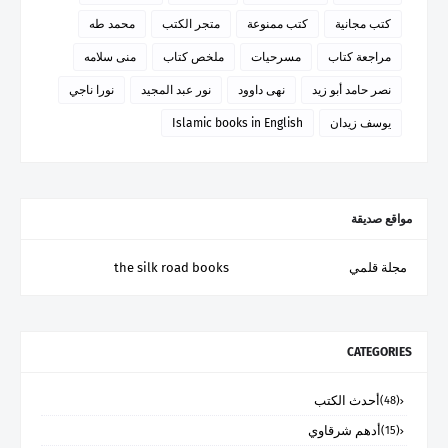
كتب مجانية
كتب ممنوعة
متجر الكتب
محمد طه
مراجعة كتاب
مسرحيات
ملخص كتاب
منى سلامه
نصر حامد أبو زيد
نهى داوود
نور عبد المجيد
نورا ناجي
يوسف زيدان
Islamic books in English
مواقع صديقة
مجلة قلمي
the silk road books
CATEGORIES
أحدث الكتب
(48)
أدهم شرقاوي
(15)