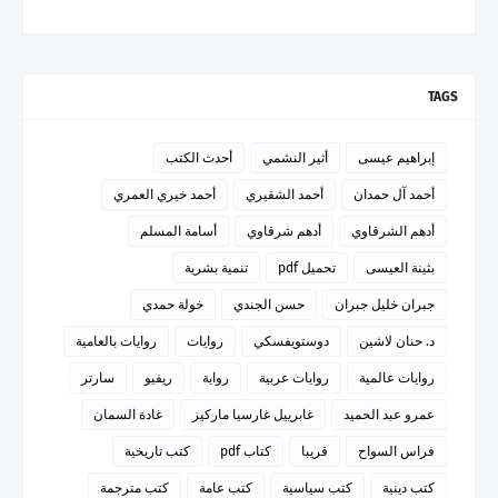
TAGS
إبراهيم عيسى
أثير النشمي
أحدث الكتب
أحمد آل حمدان
أحمد الشقيري
أحمد خيري العمري
أدهم الشرقاوي
أدهم شرقاوي
أسامة المسلم
بثينة العيسى
تحميل pdf
تنمية بشرية
جبران خليل جبران
حسن الجندي
خولة حمدي
د. حنان لاشين
دوستويفسكي
روايات
روايات بالعامية
روايات عالمية
روايات عربية
رواية
ريفيو
سارتر
عمرو عبد الحميد
غابرييل غارسيا ماركيز
غادة السمان
فراس السواح
قريبا
كتاب pdf
كتب تاريخية
كتب دينية
كتب سياسية
كتب عامة
كتب مترجمة