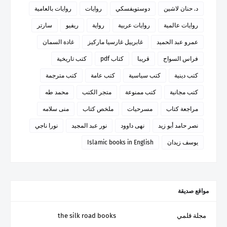
د. حنان لاشين
دوستويفسكي
روايات
روايات بالعامية
روايات عالمية
روايات عربية
رواية
ريفيو
سارتر
عمرو عبد الحميد
غابرييل غارسيا ماركيز
غادة السمان
فراس السواح
قريبا
كتاب pdf
كتب تاريخية
كتب دينية
كتب سياسية
كتب عامة
كتب مترجمة
كتب مجانية
كتب ممنوعة
متجر الكتب
محمد طه
مراجعة كتاب
مسرحيات
ملخص كتاب
منى سلامه
نصر حامد أبو زيد
نهى داوود
نور عبد المجيد
نورا ناجي
يوسف زيدان
Islamic books in English
مواقع صديقة
مجلة قلمي
the silk road books