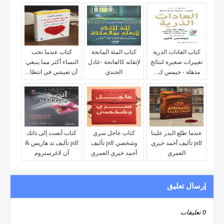
كتاب العادات الذرية
كتاب المئة المانحة
كتاب عندما تحب
تغييرات صغيرة لنتائج
لإتقانه كالفاتحة -عادل
النساء أكثر مما ينبغي:
مذهلة - جيمس ك...
الجندي
أن تعيشي في انتظا...
عندما طلع البدر علينا
كتاب عاجل سري
كتاب أنصت إلى ذاتك
pdf تأليف أحمد خيري
وشخصي pdf تأليف
pdf تأليف تد هاريس &
العمري
أحمد خيري العمري
آن لاغرستروم
إرسال تعليق
0 تعليقات