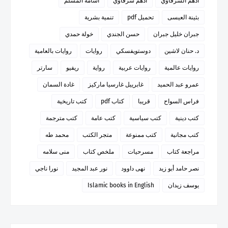
أدهم الشرقاوي
أدهم شرقاوي
أسامة المسلم
بثينة العيسى
تحميل pdf
تنمية بشرية
جبران خليل جبران
حسن الجندي
خولة حمدي
د. حنان لاشين
دوستويفسكي
روايات
روايات بالعامية
روايات عالمية
روايات عربية
رواية
ريفيو
سارتر
عمرو عبد الحميد
غابرييل غارسيا ماركيز
غادة السمان
فراس السواح
قريبا
كتاب pdf
كتب تاريخية
كتب دينية
كتب سياسية
كتب عامة
كتب مترجمة
كتب مجانية
كتب ممنوعة
متجر الكتب
محمد طه
مراجعة كتاب
مسرحيات
ملخص كتاب
منى سلامه
نصر حامد أبو زيد
نهى داوود
نور عبد المجيد
نورا ناجي
يوسف زيدان
Islamic books in English