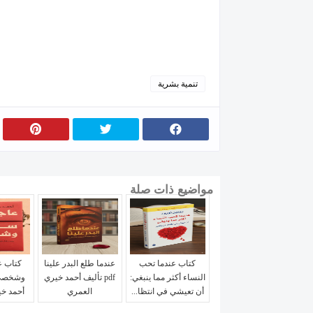
تنمية بشرية
مواضيع ذات صلة
كتاب عندما تحب
عندما طلع البدر علينا
كتاب 
النساء أكثر مما ينبغي:
pdf تأليف أحمد خيري
أن تعيشي في انتظا...
العمري
أحمد خي