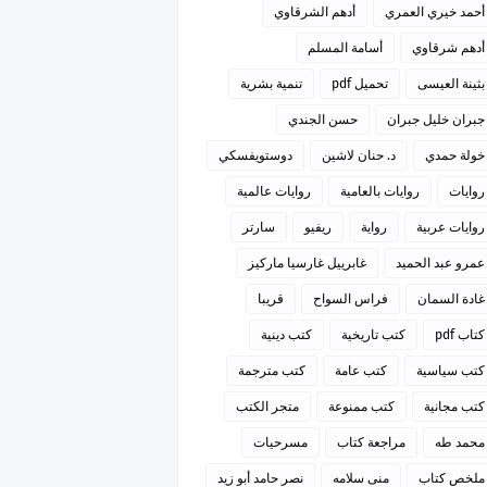
أحمد خيري العمري
أدهم الشرقاوي
أدهم شرقاوي
أسامة المسلم
بثينة العيسى
تحميل pdf
تنمية بشرية
جبران خليل جبران
حسن الجندي
خولة حمدي
د. حنان لاشين
دوستويفسكي
روايات
روايات بالعامية
روايات عالمية
روايات عربية
رواية
ريفيو
سارتر
عمرو عبد الحميد
غابرييل غارسيا ماركيز
غادة السمان
فراس السواح
قريبا
كتاب pdf
كتب تاريخية
كتب دينية
كتب سياسية
كتب عامة
كتب مترجمة
كتب مجانية
كتب ممنوعة
متجر الكتب
محمد طه
مراجعة كتاب
مسرحيات
ملخص كتاب
منى سلامه
نصر حامد أبو زيد