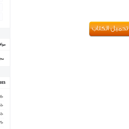
مواق
مجل
IES
(48)
(15)
(65)
(7)