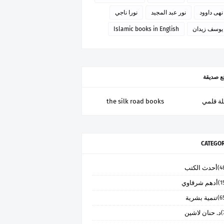
نهى داوود
نور عبد المجيد
نورا ناجي
يوسف زيدان
Islamic books in English
ع صديقة
ة قلمي
the silk road books
CATEGOR
أحدث الكتب
أدهم شرقاوي
تنمية بشرية
د. حنان لاشين