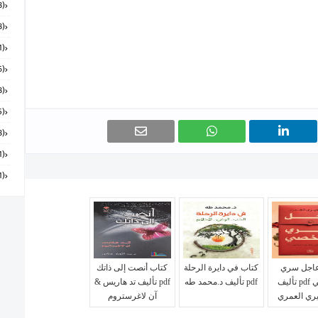
(168)
(58)
(151)
(6)
(18)
(55)
(28)
(131)
(91)
عاجل سري
كتاب في دايرة الرحلة
كتاب أنصت إلى ذاتك
وشخصي pdf تأليف
pdf تأليف د.محمد طه
pdf تأليف تد هاريس &
ري العمري
آن لاغرستروم