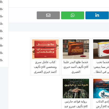
(168)
(58)
(151)
(6)
(18)
(55)
(28)
(131)
(91)
ندما تحب
عندما طلع البدر علينا
كتاب عاجل سري
ثر مما ينبغي:
pdf تأليف أحمد خيري
وشخصي pdf تأليف
 في انتظا...
العمري
أحمد خيري العمري
ادي الذئاب
رواية قواعد جارتين
المنسية pdf أرض
pdf تأليف عمرو عبد