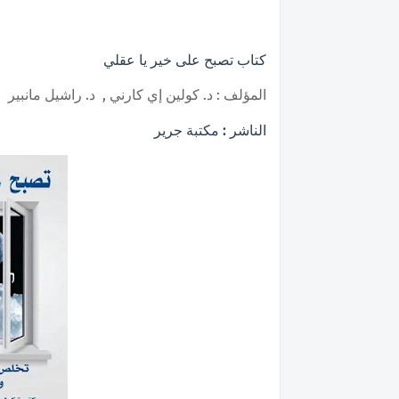
كتاب تصبح على خير يا عقلي
المؤلف : د. كولين إي كارني , د. راشيل مانبير
الناشر : مكتبة جرير