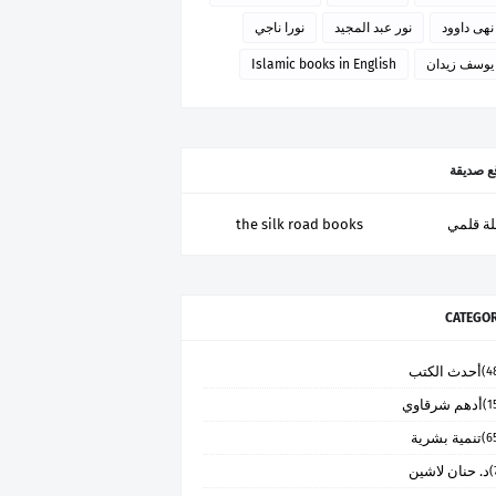
نهى داوود
نور عبد المجيد
نورا ناجي
يوسف زيدان
Islamic books in English
ع صديقة
ة قلمي
the silk road books
CATEGOR
أحدث الكتب
أدهم شرقاوي
تنمية بشرية
د. حنان لاشين