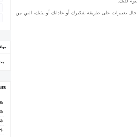
وم لديك.
ال تغييرات على طريقة تفكيرك أو عاداتك أو بيئتك، التي من
مواق
مجل
IES
(48)
(15)
(65)
(7)