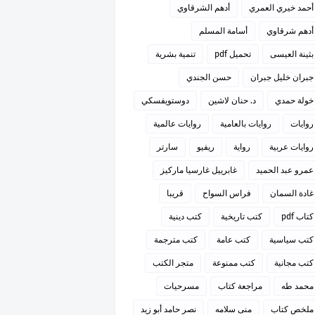
أحمد خيري العمري
أدهم الشرقاوي
أدهم شرقاوي
أسامة المسلم
بثينة العيسى
تحميل pdf
تنمية بشرية
جبران خليل جبران
حسن الجندي
خولة حمدي
د. حنان لاشين
دوستويفسكي
روايات
روايات بالعامية
روايات عالمية
روايات عربية
رواية
ريفيو
سارتر
عمرو عبد الحميد
غابرييل غارسيا ماركيز
غادة السمان
فراس السواح
قريبا
كتاب pdf
كتب تاريخية
كتب دينية
كتب سياسية
كتب عامة
كتب مترجمة
كتب مجانية
كتب ممنوعة
متجر الكتب
محمد طه
مراجعة كتاب
مسرحيات
ملخص كتاب
منى سلامه
نصر حامد أبو زيد