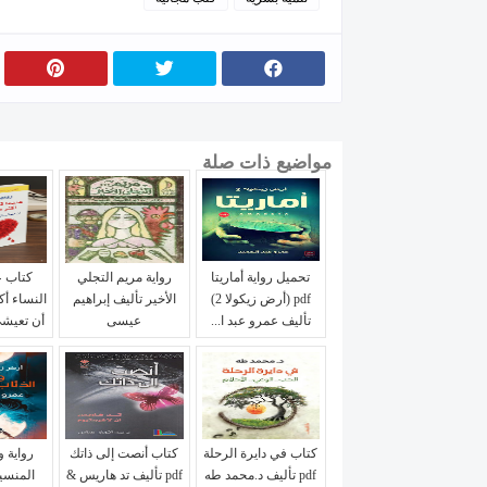
مواضيع ذات صلة
تحميل رواية أماريتا
رواية مريم التجلي
كتاب ع
pdf (أرض زيكولا 2)
الأخير تأليف إبراهيم
النساء أك
تأليف عمرو عبد ا...
عيسى
أن تعيشي
كتاب في دايرة الرحلة
كتاب أنصت إلى ذاتك
رواية و
pdf تأليف د.محمد طه
pdf تأليف تد هاريس &