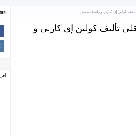
أليف كولين إي كارني و راشيل مانبير
GIN
لي تأليف كولين إي كارني و
آخر 