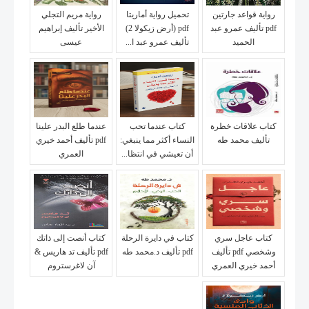
رواية قواعد جارتين
تحميل رواية أماريتا
رواية مريم التجلي
pdf تأليف عمرو عبد
pdf (أرض زيكولا 2)
الأخير تأليف إبراهيم
الحميد
تأليف عمرو عبد ا...
عيسى
كتاب علاقات خطرة
كتاب عندما تحب
عندما طلع البدر علينا
تأليف محمد طه
النساء أكثر مما ينبغي:
pdf تأليف أحمد خيري
أن تعيشي في انتظا...
العمري
كتاب عاجل سري
كتاب في دايرة الرحلة
كتاب أنصت إلى ذاتك
وشخصي pdf تأليف
pdf تأليف د.محمد طه
pdf تأليف تد هاريس &
أحمد خيري العمري
آن لاغرستروم