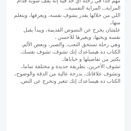
مهم جدا في رحلة أي حد فينا إنه يقف شويه قدام
المراية… المراية النفسية…
اللي من خلالها يقدر يشوف نفسه، ويعرفها، ويتعلم
منها..
علشان يخرج عن النصوص القديمة، ويبدأ يقبل
نفسه ويحبها، ويغيرها للأحسن .
وهي رحلة تستحق التعب، والصبر، وبعض الألم.
الكتاب ده هيساعدك إنك تشوف. تشوف نفسك،
بكتير من تفاصيلها و خباياها..
تشوف الآخرين، بطريقة جديدة و مختلفة تماما..
وتشوف علاقاتك، بدرجة عالية من الدقة والوضوح..
الكتاب ده هيساعدك إنك تتغير وتخرج عن النص.