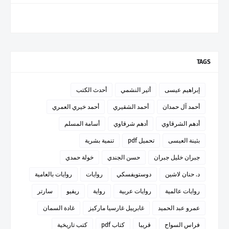
TAGS
إبراهيم عيسى
أثير النشمي
أحدث الكتب
أحمد آل حمدان
أحمد الشقيري
أحمد خيري العمري
أدهم الشرقاوي
أدهم شرقاوي
أسامة المسلم
بثينة العيسى
تحميل pdf
تنمية بشرية
جبران خليل جبران
حسن الجندي
خولة حمدي
د. حنان لاشين
دوستويفسكي
روايات
روايات بالعامية
روايات عالمية
روايات عربية
رواية
ريفيو
سارتر
عمرو عبد الحميد
غابرييل غارسيا ماركيز
غادة السمان
فراس السواح
قريبا
كتاب pdf
كتب تاريخية