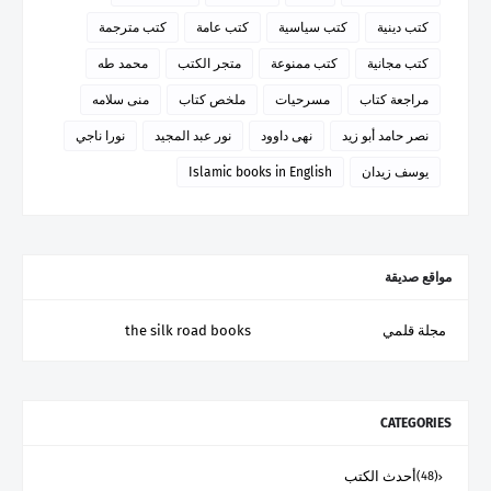
كتب دينية
كتب سياسية
كتب عامة
كتب مترجمة
كتب مجانية
كتب ممنوعة
متجر الكتب
محمد طه
مراجعة كتاب
مسرحيات
ملخص كتاب
منى سلامه
نصر حامد أبو زيد
نهى داوود
نور عبد المجيد
نورا ناجي
يوسف زيدان
Islamic books in English
مواقع صديقة
مجلة قلمي
the silk road books
CATEGORIES
أحدث الكتب
(48)