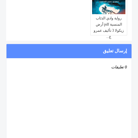
رواية وادي الذئاب
المنسية pdf أرض
زيكولا 3 تأليف عمرو
ع...
إرسال تعليق
0 تعليقات