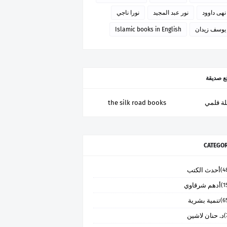
نهى داوود
نور عبد المجيد
نورا ناجي
يوسف زيدان
Islamic books in English
ع صديقة
ة قلمي
the silk road books
CATEGOR
أحدث الكتب
أدهم شرقاوي
تنمية بشرية
د. حنان لاشين