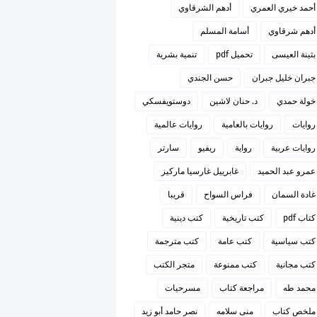
أحمد خيري العمري
أدهم الشرقاوي
أدهم شرقاوي
أسامة المسلم
بثينة العيسى
تحميل pdf
تنمية بشرية
جبران خليل جبران
حسن الجندي
خولة حمدي
د. حنان لاشين
دوستويفسكي
روايات
روايات بالعامية
روايات عالمية
روايات عربية
رواية
ريفيو
سارتر
عمرو عبد الحميد
غابرييل غارسيا ماركيز
غادة السمان
فراس السواح
قريبا
كتاب pdf
كتب تاريخية
كتب دينية
كتب سياسية
كتب عامة
كتب مترجمة
كتب مجانية
كتب ممنوعة
متجر الكتب
محمد طه
مراجعة كتاب
مسرحيات
ملخص كتاب
منى سلامه
نصر حامد أبو زيد