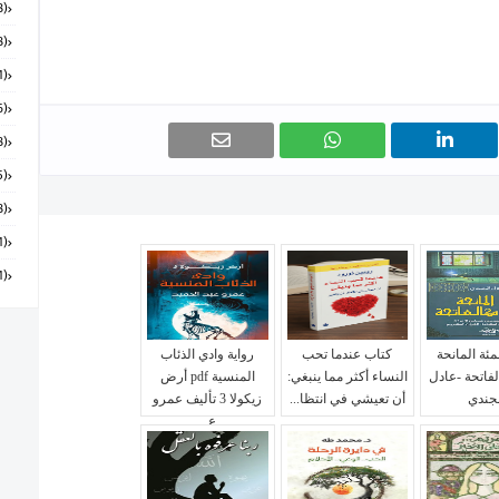
(168)
(58)
(151)
(6)
(18)
(55)
(28)
(131)
(91)
مئة المانحة
كتاب عندما تحب
رواية وادي الذئاب
الفاتحة -عادل
النساء أكثر مما ينبغي:
المنسية pdf أرض
جندي
أن تعيشي في انتظا...
زيكولا 3 تأليف عمرو
ع...