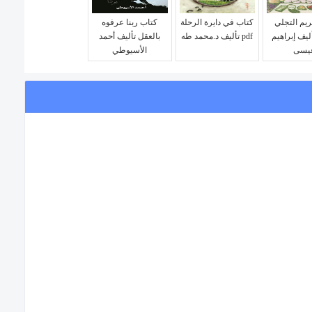
ريم التجلي
كتاب في دايرة الرحلة
كتاب ربنا عرفوه
أليف إبراهيم
pdf تأليف د.محمد طه
بالعقل تأليف أحمد
يسى
الأسيوطي