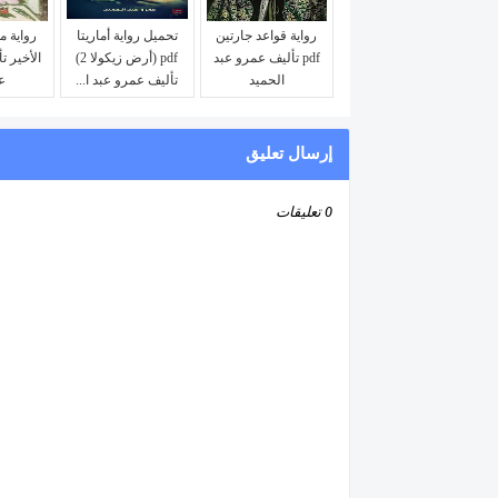
رواية قواعد جارتين
تحميل رواية أماريتا
رواية م
pdf تأليف عمرو عبد
pdf (أرض زيكولا 2)
الأخير ت
الحميد
تأليف عمرو عبد ا...
ع
إرسال تعليق
0 تعليقات