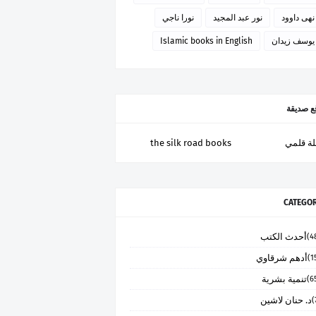
نهى داوود
نور عبد المجيد
نورا ناجي
يوسف زيدان
Islamic books in English
ع صديقة
ة قلمي
the silk road books
CATEGOR
أحدث الكتب
أدهم شرقاوي
تنمية بشرية
د. حنان لاشين