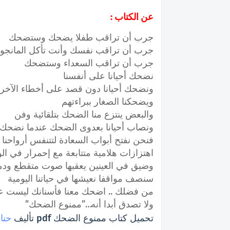
عن الكتاب :
جرب أن تراقب طفلا يضحك وستضحك
جرب أن تراقب نفسك وأنت تأكل المانج
جرب أن تراقب السعداء وستضحك
نضحك أحيانا على أنفسنا
ونضحك أحيانا دون قصد على أخطاء الآخر
ويضحكنا الصغار ببراءتهم
والبعض ينتزع منا الضحك بتلقائية وفن
ونصاب أحيانا بعدوى الضحك
عندما نضحك 
فنحن نفتح أبواب السعادة لتتنفس أرواحنا
اهتزازات هلامية متتابعة مع إحمرار في ال
وضيق في العينين
يعقبها صوت متقطع ودم
سنصف مواقفا نعيشها في حياتنا اليومية
من فضلك ..
اضحك معنا فأسنانك ليست ع
ولا تصدق أبدا أنه…”ممنوع الضحك”
تحميل كتاب ممنوع الضحك pdf تأليف
حنا