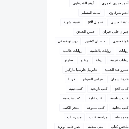
أحمد خيري العمري
أدهم الشرقاوي
أدهم شرقاوي
أسامة المسلم
بثينة العيسى
تحميل pdf
تنمية بشرية
جبران خليل جبران
حسن الجندي
خولة حمدي
د. حنان لاشين
دوستويفسكي
روايات
روايات بالعامية
روايات عالمية
روايات عربية
رواية
ريفيو
سارتر
عمرو عبد الحميد
غابرييل غارسيا ماركيز
غادة السمان
فراس السواح
قريبا
كتاب pdf
كتب تاريخية
كتب دينية
كتب سياسية
كتب عامة
كتب مترجمة
كتب مجانية
كتب ممنوعة
متجر الكتب
محمد طه
مراجعة كتاب
مسرحيات
ملخص كتاب
منى سلامه
نصر حامد أبو زيد