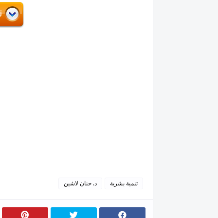
تنمية بشرية
د. حنان لاشين