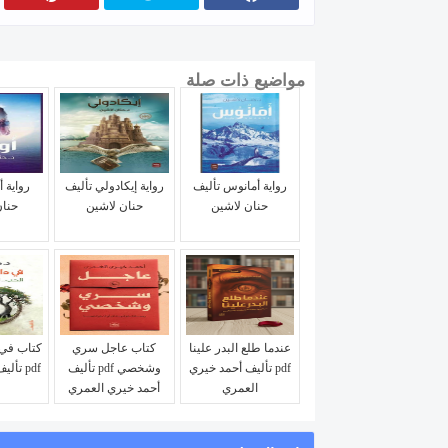
مواضيع ذات صلة
رواية أمانوس تأليف
رواية إيكادولي تأليف
رواية أ
حنان لاشين
حنان لاشين
حنان
عندما طلع البدر علينا
كتاب عاجل سري
كتاب في 
pdf تأليف أحمد خيري
وشخصي pdf تأليف
pdf تأليف د.محمد طه
العمري
أحمد خيري العمري