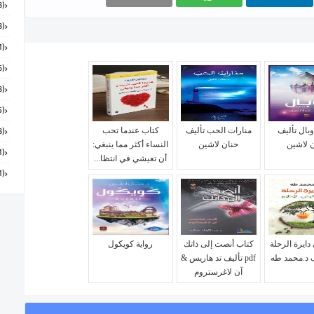
(168)
(58)
(151)
(6)
(18)
(55)
وبال تأليف
منارات الحب تأليف
كتاب عندما تحب
(28)
 لاشين
حنان لاشين
النساء أكثر مما ينبغي:
(131)
أن تعيشي في انتظا...
(91)
دايرة الرحلة
كتاب أنصت إلى ذاتك
رواية كويكول
pdf تأليف تد هاريس &
آن لاغرستروم