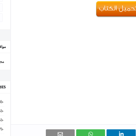
مواق
مجل
IES
(48)
(15)
(65)
(7)