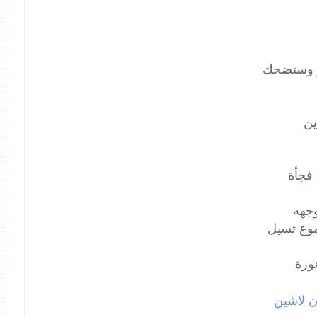
و وستضحك
ين
فجأة
وجهه
وع تسيل
ورة
ن لاشين