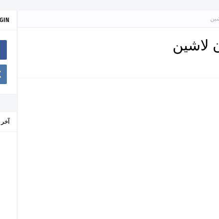
شين
GIN
 لاشين
آخر 