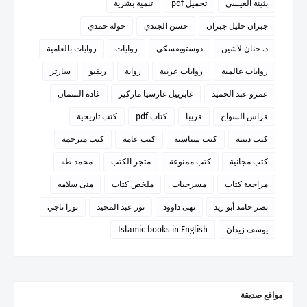
بثينة العيسى
تحميل pdf
تنمية بشرية
جبران خليل جبران
حسن الجندي
خولة حمدي
د. حنان لاشين
دوستويفسكي
روايات
روايات بالعامية
روايات عالمية
روايات عربية
رواية
ريفيو
سارتر
عمرو عبد الحميد
غابرييل غارسيا ماركيز
غادة السمان
فراس السواح
قريبا
كتاب pdf
كتب تاريخية
كتب دينية
كتب سياسية
كتب عامة
كتب مترجمة
كتب مجانية
كتب ممنوعة
متجر الكتب
محمد طه
مراجعة كتاب
مسرحيات
ملخص كتاب
منى سلامه
نصر حامد أبو زيد
نهى داوود
نور عبد المجيد
نورا ناجي
يوسف زيدان
Islamic books in English
مواقع صديقة