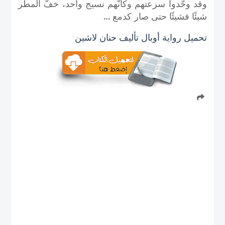
وقد وحّدوا سرعتهم وكأنّهم نسيج واحد، خفّ المطر
شيئًا فشيئًا حتى صار كدمع …
تحميل رواية أوبال تأليف حنان لاشين