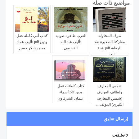
مواضيع ذات صلة
شرف المحاولة:
العرب ظاهرة صوتية
كتاب أمي كاملة عقل
معاركنا الصغيرة ضد
تأليف عبد الله
ودين pdf تأليف عماد
الرقابة pdf بثينة
القصيمي
محمد بابكر حسن
العي...
شمس المعارف
كتاب كاملات عقل
ولطائف العوارف
ودين pdf أسماء
(شمس المعارف
عثمان الشرقاوي
الكبرى) المؤلف ...
إرسال تعليق
0 تعليقات