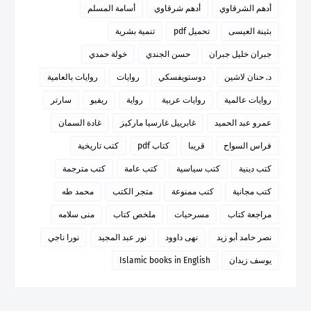
أدهم الشرقاوي
أدهم شرقاوي
أسامة المسلم
بثينة العيسى
تحميل pdf
تنمية بشرية
جبران خليل جبران
حسن الجندي
خولة حمدي
د. حنان لاشين
دوستويفسكي
روايات
روايات بالعامية
روايات عالمية
روايات عربية
رواية
ريفيو
سارتر
عمرو عبد الحميد
غابرييل غارسيا ماركيز
غادة السمان
فراس السواح
قريبا
كتاب pdf
كتب تاريخية
كتب دينية
كتب سياسية
كتب عامة
كتب مترجمة
كتب مجانية
كتب ممنوعة
متجر الكتب
محمد طه
مراجعة كتاب
مسرحيات
ملخص كتاب
منى سلامه
نصر حامد أبو زيد
نهى داوود
نور عبد المجيد
نورا ناجي
يوسف زيدان
Islamic books in English