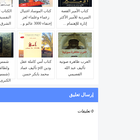
كتاب الأمير القصة
كتاب الموساد اغتيال
الكتاب ال
السردية للأمير الأكثر
زعماء وعلماء لغز
النفسية
إثارة للإهتمام ...
إختفاء 3000 عالم و...
الشرق ا
العرب ظاهرة صوتية
كتاب أمي كاملة عقل
شمس 
تأليف عبد الله
ودين pdf تأليف عماد
ولطائف
القصيمي
محمد بابكر حسن
(شمس 
الكبرى)
إرسال تعليق
0 تعليقات