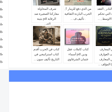
(168)
نادر , العقد
من الذي دفع للزمار ؟,
شرف المحاولة:
(58)
 التي تحكم
الحرب الباردة الثقافية
معاركنا الصغيرة ضد
(151)
لاوسط , ...
. تأليف ف ...
الرقابة pdf بثينة
العي...
(6)
(18)
(55)
(28)
المعارف
كتاب كاملات عقل
كتاب فن الحرب أقدم
 العوارف
ودين pdf أسماء
كتاب استراتيجي في
(131)
المعارف
عثمان الشرقاوي
التاريخ تأليف سون ...
(91)
 المؤلف ...