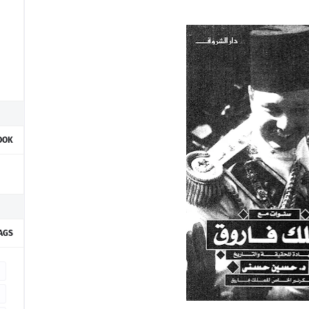
OOK
AGS