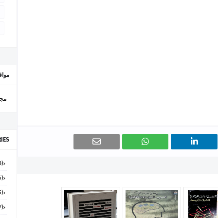
مواق
مجل
IES
(48)
(15)
(65)
(7)