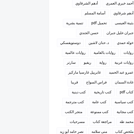
أحمد خيري العمري
أدهم الشرقاوي
أدهم شرقاوي
أسامة المسلم
بثينة العيسى
تحميل pdf
تنمية بشرية
جبران خليل جبران
حسن الجندي
خولة حمدي
د. حنان لاشين
دوستويفسكي
روايات
روايات بالعامية
روايات عالمية
روايات عربية
رواية
ريفيو
سارتر
عمرو عبد الحميد
غابرييل غارسيا ماركيز
غادة السمان
فراس السواح
قريبا
كتاب pdf
كتب تاريخية
كتب دينية
كتب سياسية
كتب عامة
كتب مترجمة
كتب مجانية
كتب ممنوعة
متجر الكتب
محمد طه
مراجعة كتاب
مسرحيات
ملخص كتاب
منى سلامه
نصر حامد أبو زيد