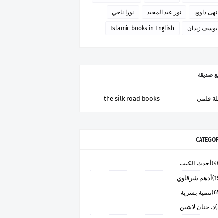
نهى داوود
نور عبد المجيد
نورا ناجي
يوسف زيدان
Islamic books in English
ع صديقة
ة قلمي
the silk road books
CATEGOR
أحدث الكتب
أدهم شرقاوي
تنمية بشرية
د. حنان لاشين