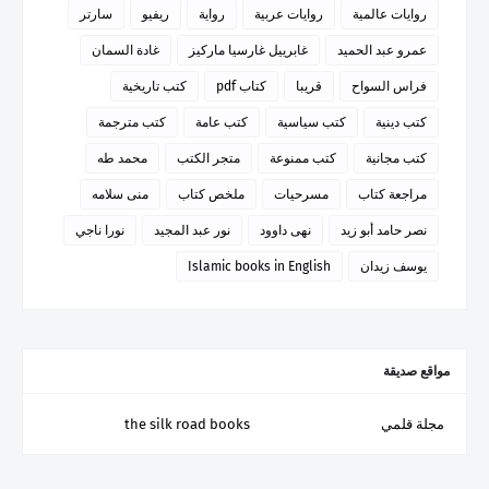
روايات عالمية
روايات عربية
رواية
ريفيو
سارتر
عمرو عبد الحميد
غابرييل غارسيا ماركيز
غادة السمان
فراس السواح
قريبا
كتاب pdf
كتب تاريخية
كتب دينية
كتب سياسية
كتب عامة
كتب مترجمة
كتب مجانية
كتب ممنوعة
متجر الكتب
محمد طه
مراجعة كتاب
مسرحيات
ملخص كتاب
منى سلامه
نصر حامد أبو زيد
نهى داوود
نور عبد المجيد
نورا ناجي
يوسف زيدان
Islamic books in English
مواقع صديقة
مجلة قلمي
the silk road books