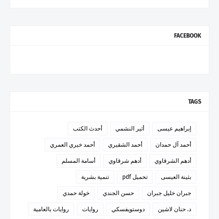
FACEBOOK
TAGS
إبراهيم عيسى
أثير النشمي
أحدث الكتب
أحمد آل حمدان
أحمد الشقيري
أحمد خيري العمري
أدهم الشرقاوي
أدهم شرقاوي
أسامة المسلم
بثينة العيسى
تحميل pdf
تنمية بشرية
جبران خليل جبران
حسن الجندي
خولة حمدي
د. حنان لاشين
دوستويفسكي
روايات
روايات بالعامية