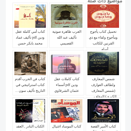
مواضيع ذات صلة
تحميل كتاب يأجوج
العرب ظاهرة صوتية
كتاب أمي كاملة عقل
ومأجوج ولقاء مع ذي
تأليف عبد الله
ودين pdf تأليف عماد
القرنين للكاتب
القصيمي
محمد بابكر حسن
أسام...
شمس المعارف
كتاب كاملات عقل
كتاب فن الحرب أقدم
ولطائف العوارف
ودين pdf أسماء
كتاب استراتيجي في
(شمس المعارف
عثمان الشرقاوي
التاريخ تأليف سون ...
الكبرى) المؤلف ...
كتاب الأمير القصة
كتاب الموساد اغتيال
الكتاب النادر , العقد